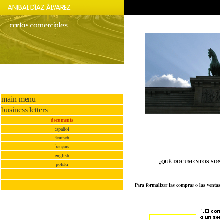
main menu
business letters
documents
español
deutsch
français
english
¿QUÉ DOCUMENTOS SON
polski
Para formalizar las compras o las venta