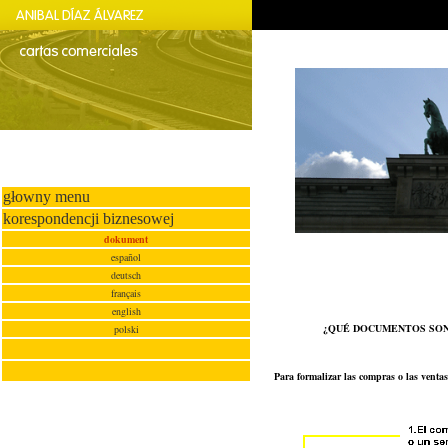
głowny menu
korespondencji biznesowej
dokument
español
deutsch
français
english
¿QUÉ DOCUMENTOS SON
polski
Para formalizar las compras o las venta