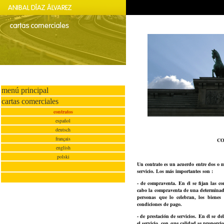
menú principal
cartas comerciales
contratos
español
deutsch
français
CO
english
polski
Un contrato es un acuerdo entre dos o 
servicio. Los más importantes son :
- de compraventa. En él se fijan las c
cabo la compraventa de una determinada
personas que lo celebran, los bienes
condiciones de pago.
- de prestación de servicios. En él se de
el servicio, con que calidad se proporci