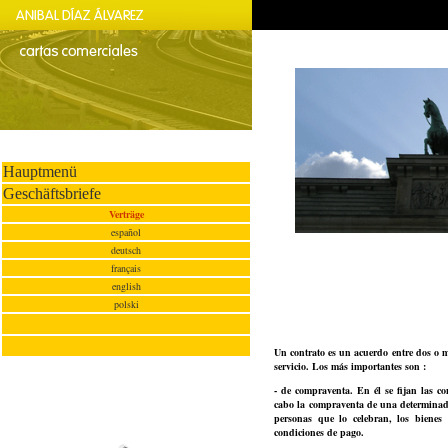
Hauptmenü
Geschäftsbriefe
Verträge
español
deutsch
français
english
polski
Un contrato es un acuerdo entre dos o 
servicio. Los más importantes son :
- de compraventa. En él se fijan las c
cabo la compraventa de una determinada
personas que lo celebran, los bienes
condiciones de pago.