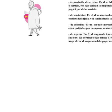
- de prestación de servicios. En él se de
el servicio, con que calidad se proporci
pagará por dicho servicio.
- de suministro. En él el suministrado
continuidad fijada, y el suministrado se
- de adhesión. Es un contrato mercant
están prefijadas por la empresa suminist
- de seguros. En él, el asegurado trans
siniestro. El documento que refleja el 
tenga efecto, el asegurado debe pagar 