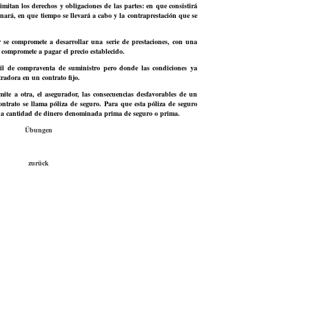
limitan los derechos y obligaciones de las partes: en que consistirá
onará, en que tiempo se llevará a cabo y la contraprestación que se
r se compromete a desarrollar una serie de prestaciones, con una
 compromete a pagar el precio establecido.
il de compraventa de suministro pero donde las condiciones ya
radora en un contrato fijo.
mite a otra, el asegurador, las consecuencias desfavorables de un
contrato se llama póliza de seguro. Para que esta póliza de seguro
una cantidad de dinero denominada prima de seguro o prima.
Übungen
zurück