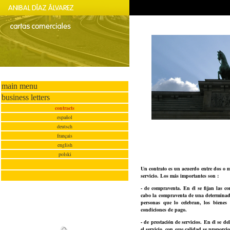
main menu
business letters
contracts
español
deutsch
français
english
polski
Un contrato es un acuerdo entre dos o 
servicio. Los más importantes son :
- de compraventa. En él se fijan las c
cabo la compraventa de una determinada
personas que lo celebran, los bienes
condiciones de pago.
- de prestación de servicios. En él se de
el servicio, con que calidad se proporci