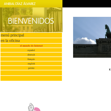
menú principal
en la oficina
el mundo de Internet
español
deutsch
français
english
polski
E