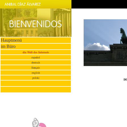
Hauptmenü
im Büro
die Welt des Internets
español
deutsch
français
english
polski
D