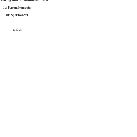
tellung eines automatisierten Büros
der Personalcomputer
die Sprichwörter
zurück