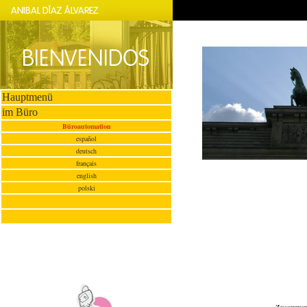
Hauptmenü
im Büro
Büroautomation
español
deutsch
français
english
polski