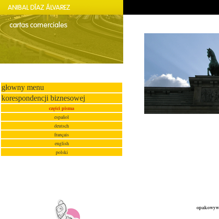
głowny menu
korespondencji biznesowej
części pisma
español
deutsch
français
english
polski
opakowywa