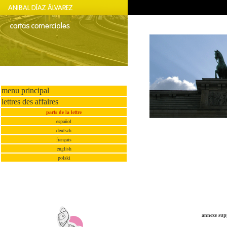
menu principal
lettres des affaires
parts de la lettre
español
deutsch
français
english
polski
annexe supp