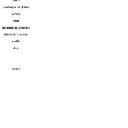
saluts
conclusion ou clôture
autres
sujet
informations générales
details de livraison
en-tête
date
retour