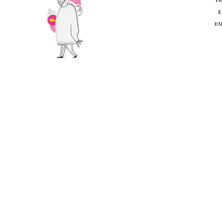
IN
E
EM