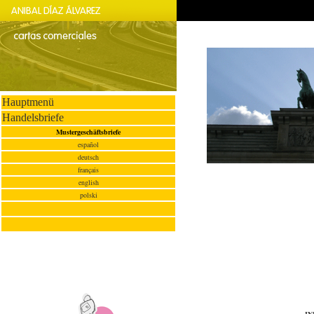
Hauptmenü
Handelsbriefe
Mustergeschäftsbriefe
español
deutsch
français
english
polski