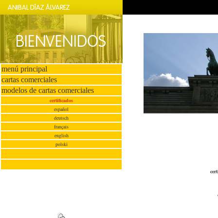
menú principal
cartas comerciales
modelos de cartas comerciales
certificados
español
deutsch
français
english
polski
cer