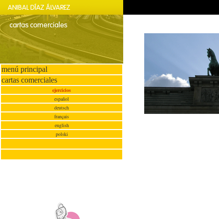
menú principal
cartas comerciales
ejercicios
español
deutsch
français
english
polski