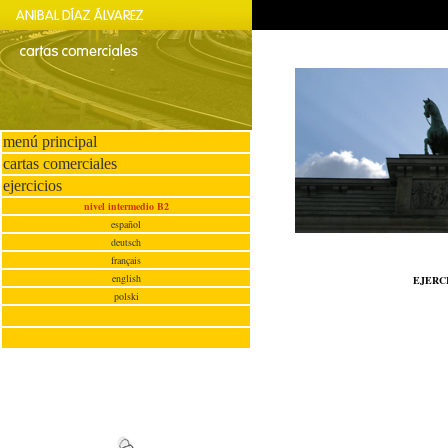
menú principal
cartas comerciales
ejercicios
nivel intermedio B2
español
deutsch
français
english
EJERC
polski