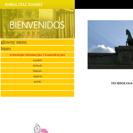
glowny menu
biuro
technologia informacyjna i komunikacyjna
español
deutsch
français
english
polski
TECHNOLOGIA