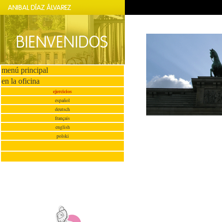
menú principal
en la oficina
ejercicios
español
deutsch
français
english
polski