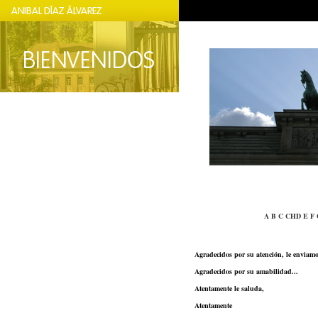
A
B
C
CH
D
E
F
Agradecidos por su atención, le enviamo
Agradecidos por su amabilidad...
Atentamente le saluda,
Atentamente