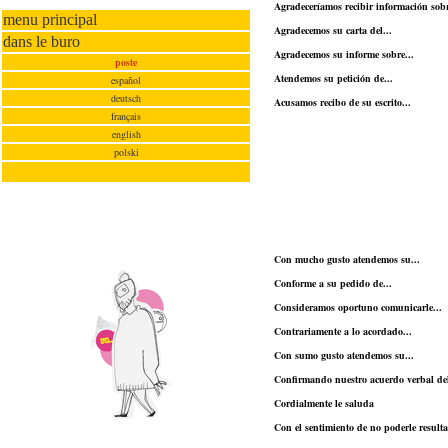
Agradeceríamos recibir información sobr
menu principal
Agradecemos su carta del...
dans le buro
Agradecemos su informe sobre...
poste
Atendemos su petición de...
español
deutsch
Acusamos recibo de su escrito...
français
english
polski
Con mucho gusto atendemos su...
Conforme a su pedido de...
Consideramos oportuno comunicarle...
Contrariamente a lo acordado...
Con sumo gusto atendemos su...
Confirmando nuestro acuerdo verbal del
Cordialmente le saluda
Con el sentimiento de no poderle result