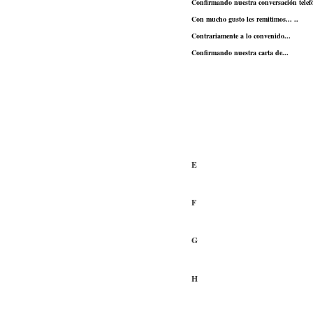
Confirmando nuestra conversación telefó
Con mucho gusto les remitimos... ..
Contrariamente a lo convenido...
Confirmando nuestra carta de...
E
F
G
H