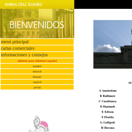
menú principal
cartas comerciales
informaciones y consejos
alfabeto para deletrear español
español
deutsch
français
english
AL
polski
A Amsterdam
B Baltimore
C Casablanca
D Danmark
E Edison
F Florida
G Gallipoli
H Havana