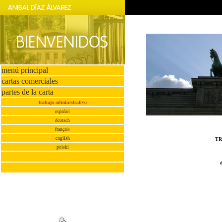
menú principal
cartas comerciales
partes de la carta
trabajo administrativo
español
deutsch
français
english
TR
polski
ó